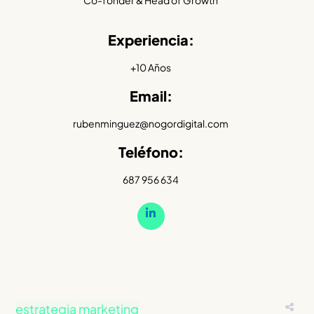
Experiencia:
+10 Años
Email:
rubenminguez@nogordigital.com
Teléfono:
687 956 634
estrategia
marketing