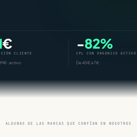
M
€
−
82%
ACIÓN CLIENTE
CPL CON ORGÁNICO ACTIVO
M€ · activo
De 45€ a 7€
ALGUNAS DE LAS MARCAS QUE CONFÍAN EN NOSOTROS