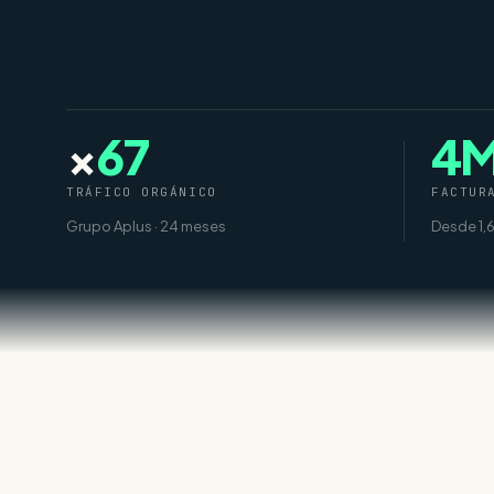
×
67
4
TRÁFICO ORGÁNICO
FACTUR
Grupo Aplus · 24 meses
Desde 1,6