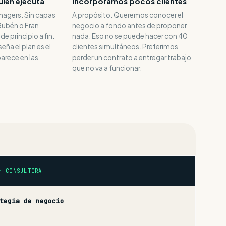
uien ejecuta
Incorporamos pocos clientes
nagers. Sin capas
A propósito. Queremos conocer el
Rubén o Fran
negocio a fondo antes de proponer
de principio a fin.
nada. Eso no se puede hacer con 40
eña el plan es el
clientes simultáneos. Preferimos
parece en las
perder un contrato a entregar trabajo
que no va a funcionar.
· CONSULTORA
tegia de negocio