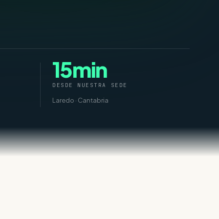
15min
DESDE NUESTRA SEDE
Laredo · Cantabria