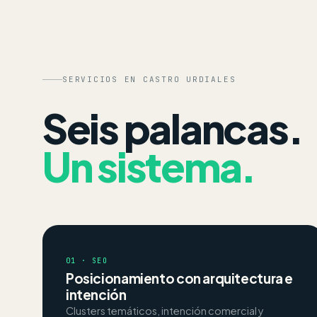
SERVICIOS EN CASTRO URDIALES
Seis palancas.
Un sistema.
01 · SEO
Posicionamiento con arquitectura e
intención
Clusters temáticos, intención comercial y