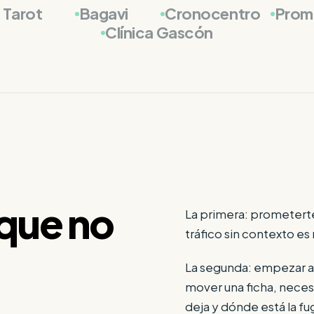
 Tarot
Bagavi
Cronocentro
Prom
Clínica Gascón
que no
La primera: prometerte
tráfico sin contexto es 
La segunda: empezar a 
mover una ficha, neces
deja y dónde está la fu