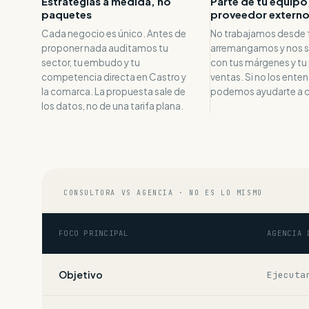
Estrategias a medida, no
Parte de tu equipo
paquetes
proveedor extern
Cada negocio es único. Antes de
No trabajamos desde 
proponer nada auditamos tu
arremangamos y nos 
sector, tu embudo y tu
con tus márgenes y tu
competencia directa en Castro y
ventas. Si no los ent
la comarca. La propuesta sale de
podemos ayudarte a c
los datos, no de una tarifa plana.
CONSULTORA VS AGENCIA · NO ES LO MISMO
FOCO PRINCIPAL
AGENCIA 
Objetivo
Ejecuta