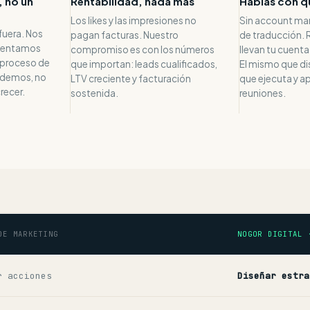
, no un
Rentabilidad, nada más
Hablas con q
o
Los likes y las impresiones no
Sin account ma
fuera. Nos
pagan facturas. Nuestro
de traducción. 
sentamos
compromiso es con los números
llevan tu cuenta 
 proceso de
que importan: leads cualificados,
El mismo que dis
endemos, no
LTV creciente y facturación
que ejecuta y a
recer.
sostenida.
reuniones.
DE MARKETING
NOGOR DIGITAL 
r acciones
Diseñar estra