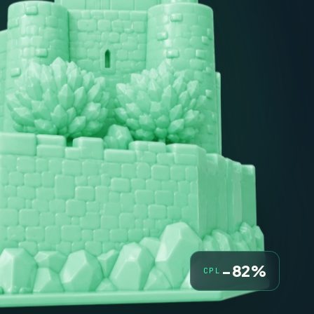
−82%
CPL