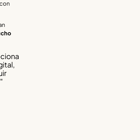
 con
an
ucho
uciona
ital,
ir
"