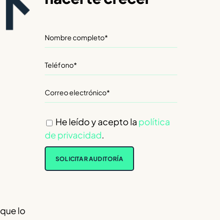
He leído y acepto la
política
de privacidad
.
que lo