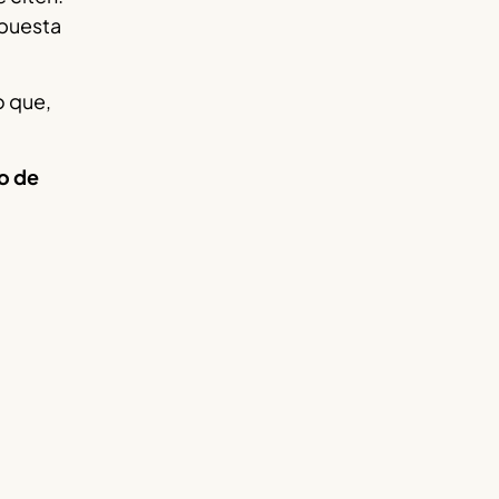
spuesta
o que,
o de