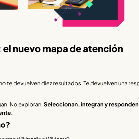
 el nuevo mapa de atención
 te devuelven diez resultados. Te devuelven una res
an. No exploran.
Seleccionan, integran y responden
ente.
no?
es como Wikipedia o Wikidata?