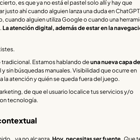
erto, es que ya no está el pastel solo allí y hay que
ar justo ahí cuando alguien lanza una duda en ChatGPT
go, cuando alguien utiliza Google o cuando una herram
.
La atención digital, además de estar en la navegaci
istes.
 tradicional. Estamos hablando de
una nueva capa d
oll y sin búsquedas manuales. Visibilidad que ocurre en
la atención y quién se queda fuera del juego.
rketing, de que el usuario localice tus servicios y/o
on tecnología.
 contextual
nido… ya no alcanza.
Hoy, necesitas ser fuente.
Que te