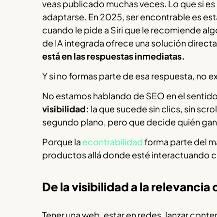
veas publicado muchas veces. Lo que si es ci
adaptarse. En 2025, ser encontrable es est
cuando le pide a Siri que le recomiende al
de IA integrada ofrece una solución directa
está en las respuestas inmediatas.
Y si no formas parte de esa respuesta, no ex
No estamos hablando de SEO en el sentido
visibilidad:
la que sucede sin clics, sin scr
segundo plano, pero que decide quién gana 
Porque la
econtrabilidad
forma parte del ma
productos allá donde esté interactuando c
De la visibilidad a la relevancia
Tener una web, estar en redes, lanzar conte