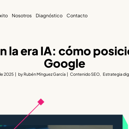
xito
Nosotros
Diagnóstico
Contacto
n la era IA: cómo posici
Google
 de 2025
by
Rubén Mínguez García
Contenido SEO
Estrategia digi